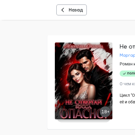
Назад
Не о
Маргар
Роман 
ПОЛ
О чем к
Цикл "О
её и об
18+