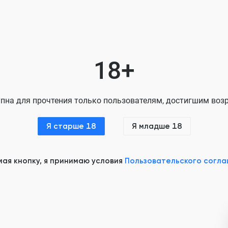
Глава 6
Глава 7
Глава 8
18+
Глава 9
пна для прочтения только пользователям, достигшим возр
Глава 10
Глава 11
Я старше 18
Я младше 18
Глава 12
ая кнопку, я принимаю условия
Пользовательского согл
Глава 13
Глава 14
Глава 15
Глава 16