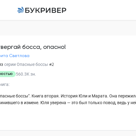
Не отвергай босса, 
Маргарита Светлова
твергай босса, опасно!
ита Светлова
Annotation
из
серии
Опасные боссы
#2
560.3K
зн.
Не отвергай босса, опасно
НОСТЬЮ
нига:
Глава 1
пасные боссы". Книга вторая. История Юли и Марата. Она пережи
Глава 2
винившего в измене. Юля уверена — это был только повод, ведь у неё,
Глава 3
Глава 4
Глава 5