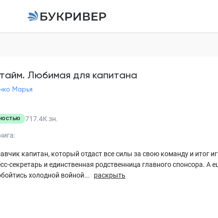
Овертайм. Любимая 
Коваленко Марья
тайм. Любимая для капитана
нко Марья
Глава 1. Пресс-секретарь
Глава 2. Первые вопросы
717.4K
зн.
НОСТЬЮ
Глава 3. Первые столкно
нига:
Глава 4. Короткая перед
авчик капитан, который отдаст все силы за свою команду и итог и
сс-секретарь и единственная родственница главного спонсора. А ещ
Глава 5. Заблуждения
бойтись холодной войной...
раскрыть
Глава 6. Пятница тринадц
Глава 7. Предложения, п
неожиданности