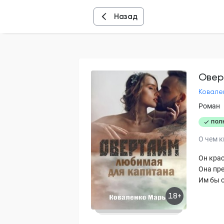
Назад
Овер
Ковале
Роман
ПОЛ
О чем к
Он крас
Она пре
Им бы о
18+