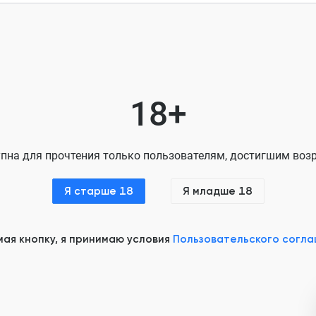
Глава 8. Схватки и открыт
Глава 9. Каждый сам по с
Глава 10. Опасные игры
18+
Глава 11. Наслаждение с
Глава 12. Удар и снова уд
пна для прочтения только пользователям, достигшим возр
Глава 13. Точки соприко
Я старше 18
Я младше 18
Глава 14. Игры на чужих 
Глава 15. Невозможно уст
ая кнопку, я принимаю условия
Пользовательского согл
Глава 16. Сближение
Глава 17. Откровение
Глава 18. Утро нового дня