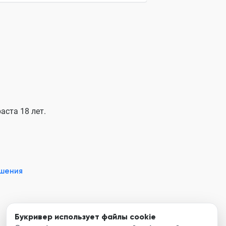
ия
ебе
 привкусом горечи
ар
аста 18 лет.
сновения
площадках
оять
ашения
Букривер использует файлы cookie