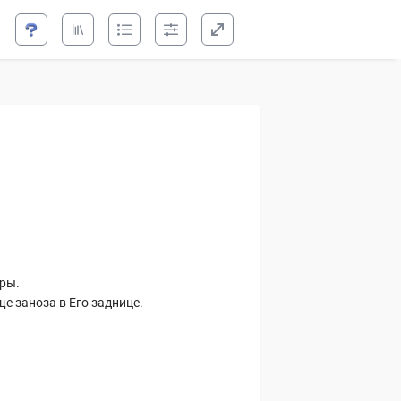
для капитана
вения
ышка
гры.
е заноза в Его заднице.
атого
риглашение и прочие