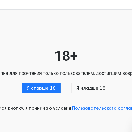
Глава 8
Глава 9
Глава 10
Глава 11
18+
Глава 12
Глава 13
пна для прочтения только пользователям, достигшим возр
Глава 14
Глава 15
Я старше 18
Я младше 18
Глава 16
ая кнопку, я принимаю условия
Пользовательского согл
Глава 17
Глава 18