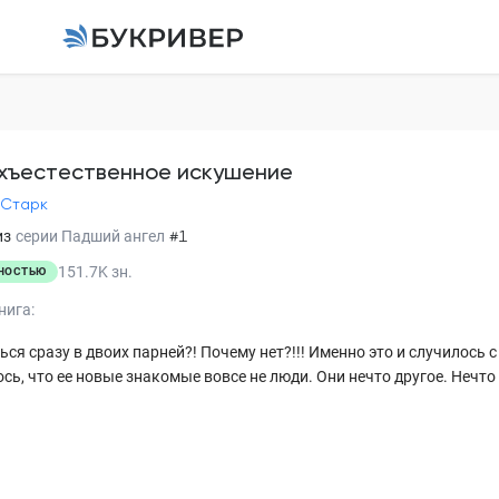
Сверхъестественно
Киссия Старк
хъестественное искушение
 Старк
Глава 1
из
серии
Падший ангел
#1
Глава 2
151.7K
зн.
НОСТЬЮ
Глава 3
нига:
Глава 4
ся сразу в двоих парней?! Почему нет?!!! Именно это и случилось с
сь, что ее новые знакомые вовсе не люди. Они нечто другое. Нечто 
Глава 5
Глава 6
Глава 7