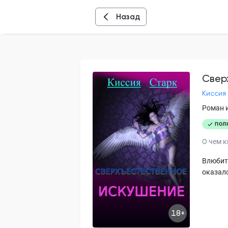
Назад
Свер
Киссия
Роман 
ПОЛ
О чем к
Влюбить
оказало
18+