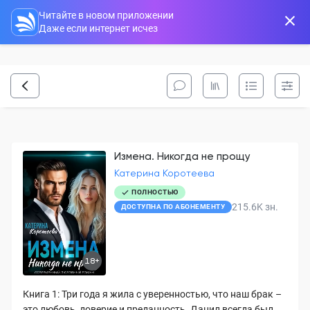
Читайте в новом приложении
Даже если интернет исчез
Измена. Никогда не прощу
Катерина Коротеева
ПОЛНОСТЬЮ
215.6K
зн.
ДОСТУПНА ПО АБОНЕМЕНТУ
18+
Книга 1: Три года я жила с уверенностью, что наш брак –
это любовь, доверие и преданность. Данил всегда был