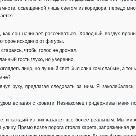
 темноте, освещенной лишь светом из коридора, передо мно
ается.
 как сон начинает рассеиваться. Холодный воздух проник
которое исходило от фигуры.
стараясь, чтобы голос не дрожал.
анный гость глухо, но уверенно.
азглядеть лицо, но лунный свет был слишком слабым, а тен
 мне?
янул руку, предлагая следовать за ним. Я заколебалась,
удом вставая с кровати. Незнакомец придерживал меня под
е, и каждый из них казался все более реальным. Мы мин
а улицу. Прямо возле порога стояла карета, запряженная 