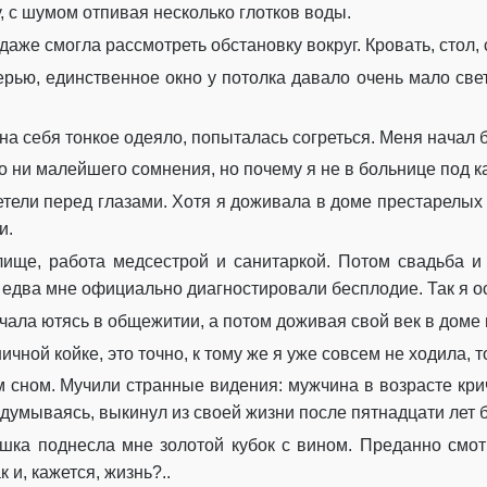
 с шумом отпивая несколько глотков воды.
 даже смогла рассмотреть обстановку вокруг. Кровать, стол,
ерью, единственное окно у потолка давало очень мало свет
 на себя тонкое одеяло, попыталась согреться. Меня начал
ло ни малейшего сомнения, но почему я не в больнице под 
тели перед глазами. Хотя я доживала в доме престарелых 
и.
лище, работа медсестрой и санитаркой. Потом свадьба и
 едва мне официально диагностировали бесплодие. Так я ос
чала ютясь в общежитии, а потом доживая свой век в доме
ичной койке, это точно, к тому же я уже совсем не ходила, 
 сном. Мучили странные видения: мужчина в возрасте кри
задумываясь, выкинул из своей жизни после пятнадцати лет 
шка поднесла мне золотой кубок с вином. Преданно смот
 и, кажется, жизнь?..