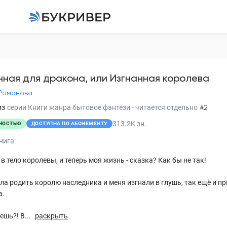
Истинная для дракон
королева
Ирина Романова
нная для дракона, или Изгнанная королева
Романова
Глава 1
из
серии
Книги жанра бытовое фэнтези - читается отдельно
#2
313.2K
зн.
НОСТЬЮ
ДОСТУПНА ПО АБОНЕМЕНТУ
Глава 2
нига:
Глава 3
в тело королевы, и теперь моя жизнь - сказка? Как бы не так!
Глава 4
ла родить королю наследника и меня изгнали в глушь, так ещё и п
Глава 5
а.
Глава 6
шь?! В...
раскрыть
Глава 7