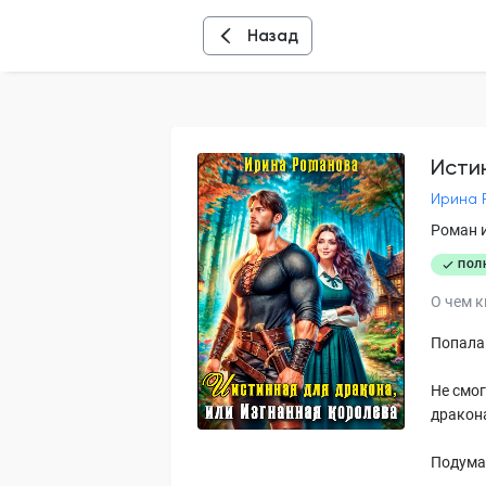
Назад
Исти
Ирина 
Роман 
ПОЛ
О чем к
Попала 
Не смог
дракон
Подумае