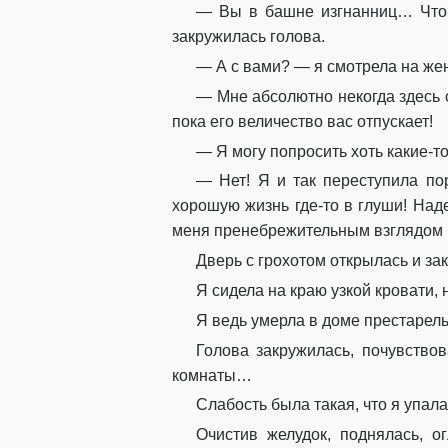
— Вы в башне изгнанниц… Что 
закружилась голова.
— А с вами? — я смотрела на жен
— Мне абсолютно некогда здесь 
пока его величество вас отпускает!
— Я могу попросить хоть какие-т
— Нет! Я и так переступила по
хорошую жизнь где-то в глуши! Над
меня пренебрежительным взглядом и
Дверь с грохотом открылась и за
Я сидела на краю узкой кровати,
Я ведь умерла в доме престаре
Голова закружилась, почувство
комнаты…
Слабость была такая, что я упал
Очистив желудок, поднялась, о