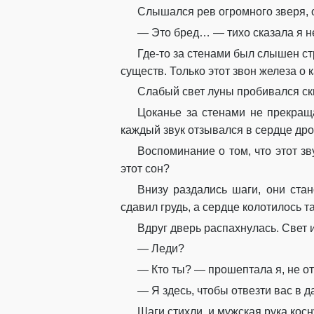
Слышался рев огромного зверя, о
— Это бред… — тихо сказала я н
Где-то за стенами был слышен с
существ. Только этот звон железа о
Слабый свет луны пробивался скв
Цоканье за стенами не прекраща
каждый звук отзывался в сердце др
Воспоминание о том, что этот з
этот сон?
Внизу раздались шаги, они ста
сдавил грудь, а сердце колотилось та
Вдруг дверь распахнулась. Свет 
— Леди?
— Кто ты? — прошептала я, не от
— Я здесь, чтобы отвезти вас в 
Шаги стихли, и мужская рука кос