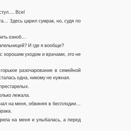
 стул…. Все!
а… Здесь царил сумрак, но, судя по
 бить озноб…
капельницей? И где я вообще?
с хорошим уходом и врачами, это не
 горькое разочарование в семейной
талась одна, никому не нужная.
 престарелых.
только лежала.
чал на меня, обвиняя в бесплодии…
брака.
рела на меня и улыбалась, а перед