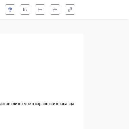
а, или Изгнанная
риставили ко мне в охранники красавца