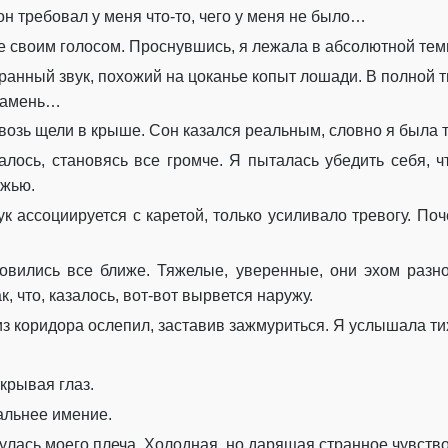
н требовал у меня что-то, чего у меня не было…
е своим голосом. Проснувшись, я лежала в абсолютной тем
транный звук, похожий на цоканье копыт лошади. В полной
 камень…
озь щели в крыше. Сон казался реальным, словно я была т
лось, становясь все громче. Я пыталась убедить себя, ч
ожью.
вук ассоциируется с каретой, только усиливало тревогу. П
новились все ближе. Тяжелые, уверенные, они эхом разно
к, что, казалось, вот-вот вырвется наружу.
из коридора ослепил, заставив зажмуриться. Я услышала ти
крывая глаз.
дальнее имение.
нулась моего плеча. Холодная, но дарящая странное чувство