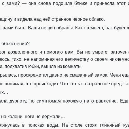
с вами? — она снова подошла ближе и принесла этот ст
щину и видела над ней странное черное облако.
с вами быть! Ваши вещи собраны. Как стемнеет, вас будет 
о объяснения?
рог дозволенного и помогаю вам. Вы не умрете, заточен
еюсь, тихо, не напоминая его величеству о своем никчем
, подхватив юбки, вышла из комнаты.
крылась, проскрежетал давно не смазанный замок. Меня еще
 не понимая, что происходит. Что это за театральное предс
лых…
вала дурноту, по симптомам похожую на отравление. Едв
а на колени, ноги не держали…
глянулась в поисках воды. На столе стоял глиняный ку