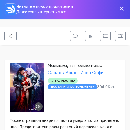
Читайте в новом приложении
Даже если интернет исчез
Малышка, ты только наша
Сладкая Арман, Ирен Софи
ПОЛНОСТЬЮ
304.0K
зн.
ДОСТУПНА ПО АБОНЕМЕНТУ
18+
После страшной аварии, я почти умерла когда прилетело
нло. Представители расы рептоний перенесли меня в