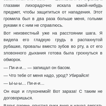
глазами лихорадочно искала какой-нибудь
предмет, чтобы защититься от нападения. Этот
громила был в два раза больше меня, голыми
руками я с ним не справлюсь.
Вот неизвестный уже на расстоянии шага. Я
видела его гладкую грудь в распахнутой
рубашке, провалы вместо зубов во рту, а от его
зловонного дыхания готова была грохнуться в
обморок.
— Пи-и-и… — запищал он басом.
— Что тебе от меня надо, урод? Убирайся!
— Ы-ы-ы… Пи-и-и…
Он еще и глухонемой! Вот зараза! С таким не
договоришься.
Вдруг парень опустил руки вниз и начал дергать