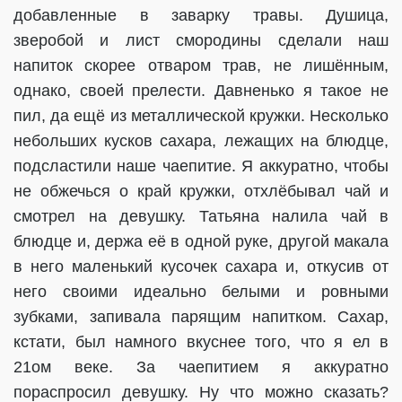
добавленные в заварку травы. Душица,
зверобой и лист смородины сделали наш
напиток скорее отваром трав, не лишённым,
однако, своей прелести. Давненько я такое не
пил, да ещё из металлической кружки. Несколько
небольших кусков сахара, лежащих на блюдце,
подсластили наше чаепитие. Я аккуратно, чтобы
не обжечься о край кружки, отхлёбывал чай и
смотрел на девушку. Татьяна налила чай в
блюдце и, держа её в одной руке, другой макала
в него маленький кусочек сахара и, откусив от
него своими идеально белыми и ровными
зубками, запивала парящим напитком. Сахар,
кстати, был намного вкуснее того, что я ел в
21ом веке. За чаепитием я аккуратно
пораспросил девушку. Ну что можно сказать?