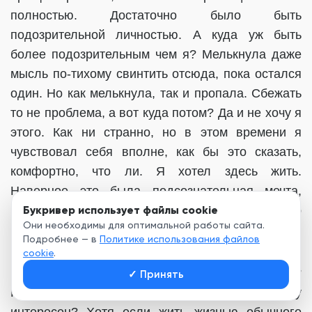
полностью. Достаточно было быть
подозрительной личностью. А куда уж быть
более подозрительным чем я? Мелькнула даже
мысль по-тихому свинтить отсюда, пока остался
один. Но как мелькнула, так и пропала. Сбежать
то не проблема, а вот куда потом? Да и не хочу я
этого. Как ни странно, но в этом времени я
чувствовал себя вполне, как бы это сказать,
комфортно, что ли. Я хотел здесь жить.
Наверное это была подсознательная мечта,
Букривер использует файлы cookie
которая крепла с каждой прочитанной книгой о
Они необходимы для оптимальной работы сайта.
попаданцах.
Подробнее — в
Политике использования файлов
Остался вопрос с легализацией. Прикинуться
cookie
.
потерявшим память? И что это мне даст?
✓
Принять
Ровным счётом ничего. Кому я тогда буду
интересен? Хотя если жить жизнью обычного