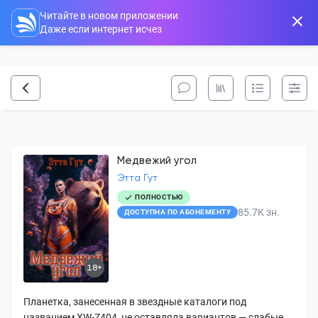
Читайте в новом приложении
Даже если интернет исчез
Медвежий угол
Этта Гут
ПОЛНОСТЬЮ
85.7K
зн.
ДОСТУПНА ПО АБОНЕМЕНТУ
18+
Планетка, занесенная в звездные каталоги под
названием XW-Z404, не оставляла вариантов — слабые