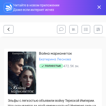
Читайте в новом приложении
Даже если интернет исчез
Война марионеток
Екатерина Леснова
472.5K
зн.
ПОЛНОСТЬЮ
Эльфы с легкостью объявили войну Тереской Империи.
Что скрывается за этой уверенностью? Империя сильна