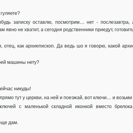
 гуляете?
ибудь записку оставлю
, посмотрим
… нет -
послезавтра
,
ам явно не хватит, а
сегодня
родственники приедут
,
готовит
я
,
отец, как архиепископ. Да ведь
шо
я говорю, какой архи
воей машины нету?
сейчас
никуды
!
прямо тут у церкви,
на ней и поезжай,
вот ключи… и возьми
 ключей с маленькой складной иконкой вместо брелок
еще дам.