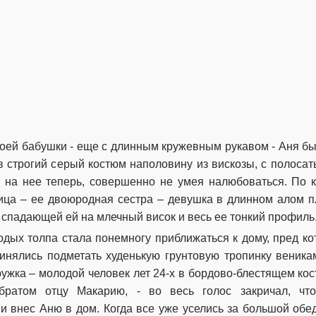
воей
бабушки
-
еще с длинным кружевным рукавом
-
Аня б
в строгий с
ерый костюм наполовину из вискозы
,
с полосат
л на нее
теперь,
совершенно не умея налюбоваться.
По к
ица – ее двоюродная сестра – девушка в длинном алом пл
 спадающей ей на млечный висок и весь ее
тонкий
профиль
одых толпа стала понемногу
приближаться
к дому
, п
ред к
инялись подметать
худенькую грунто
вую
тропинку
веника
ружка – молодой человек лет 24
-х
в бордово-блестящем ко
братом отцу
Макарию
,
- во весь голос закричал, чт
и внес Аню в дом. Когда все уже уселись за большой обе