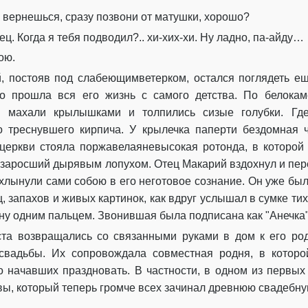
к вернешься
,
с
разу позвони от матушки, хорошо?
тец
. Когда я тебя подводил?
..
хи-
хих
-хи.
Ну ладно
, па
-
а
йду
…
ою.
й
, постояв под
слабеющим
ветерком,
остался поглядеть
е
о
прошла вся его жизнь
с
самого
детства.
По
белокам
х, махали крылышкам
и
и толпились
сиз
ые голубки. Гд
 треснувшего кирпича.
У
крылечка паперти бездомная
церкви стояла
поржавелая
невысокая
ротонда, в которо
 заросший
дырявым
лопухом.
Отец
Макарий
вз
дохнул и
пер
х
лынули сами собою в его
неготовое
сознание
. Он уже был
 запахов и живых картинок, как вдруг
услышал
в сумке
ти
ану одним пальцем
.
Звонившая была подписана
как "Анечка"
ста
возвращались
со связанными руками
в дом к его ро
свадьбы. Их сопровождала совместная родня, в которо
о начавших
праздновать. В частности, в одном из первых
ы, который теперь громче всех зачинал
древнюю
свадебну