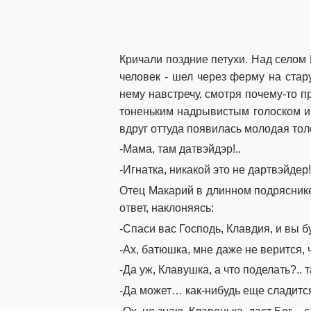
Кричали поздние петухи.
Над селом
человек
-
шел через ферму на стару
нему навстречу, смотря почему-то
п
тоненьким надрывистым голоск
ом и
вдруг оттуда появилась
молодая
тол
-Мама, там
да
твэйдэр
!..
-
Игн
атка
, никакой это не
дартвэйдер
!
Отец
Макарий
в длинном подрясник
ответ
, наклоняясь
:
-Спаси вас Господь
,
Клавдия
,
и вы б
-Ах, батюшка, мне даже не верится, 
-Да уж,
Клавушка
, а что поделать?..
т
-Да может
…
как-нибудь
еще сладит
с