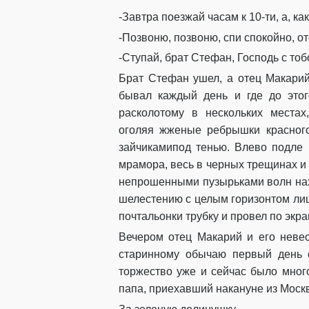
-Завтра поезжай часам к 10
-ти
, а
,
ка
-Позвоню,
позвоню,
спи спокойно
, о
-Ступай, брат Стефан, Господь с тоб
Брат
Стефан ушел, а отец
Макари
бывал каждый день и где
до этог
расколотому в нескольких места
оголяя
жженые ребрышки красного
зайчиками
под тенью
.
Влево подле 
мрамора
,
весь в черных трещинах и
непрошенными
пузырьками волн на
шелестению с целым горизонтом лиц,
почтальонки трубку
и провел по экр
Вечеро
м отец
Макарий
и его неве
старинному обычаю первый день 
торжество уже и сейчас было мног
папа, приехавший накануне из Москв