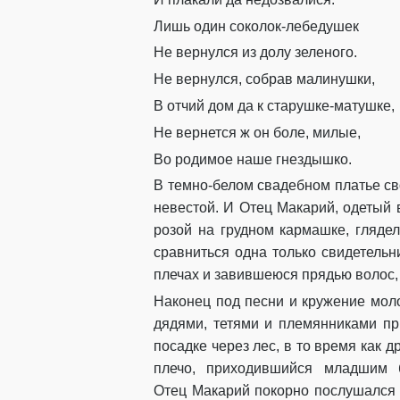
Лишь один соколок-лебедушек
Не вернулся
из долу
зеленого
.
Не вернулся, собрав
малинушки
,
В
отчий дом да к старушке
-матушке
,
Не вернется
ж
он боле
,
милые
,
Во родимое наше
гнездышко
.
В темно-белом свадебном платье с
невестой. И Отец
Макарий
, одетый 
розой на грудном кармашке,
гляде
сравниться одна
только
свидетельн
плечах
и завившеюся прядью волос,
Наконец под песни и кружение мол
дядями, тетями и племянниками
пр
посадке через лес,
в то время как
д
плечо
, приходивши
йся младшим 
Отец
Макарий
покорно послушался 