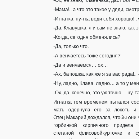
-Ох, не знаю
,
Клавенька
, даст Бог
– 
-Мама
!.. а
что
это такое у дяди, с
м
отр
-
Игнатка
, ну-тка веди себя хорошо!.
.
-Да,
Кл
а
вушка
, я и сам не знаю, как
-Когда
,
сегодня обменялись?!
-Да, только что.
-А венчаетесь тоже сегодня?!
-Да и венчаемся… ох…
-Ах, батюшка, как же я за вас рада
!.
. 
-Ну, ладно, Клава
,
ладно…
а то у ме
-Ох, да,
конечн
о, это уж точно…
ну
, т
Игна
тка
тем временем
пытался
со
с
мать
одернула его за локоть и
Отец
Макарий
дождался
,
чтобы
они
горбинкой кирпичного придела
стеганой
флисовой
курточке и с