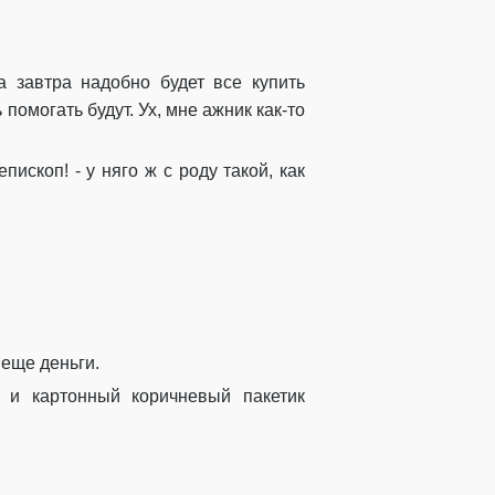
а завтра
надобно
будет
все купить
ь
помогать будут
. Ух, мне
ажник
как-то
епископ! -
у
няго
ж с роду такой, ка
к
 еще деньги.
а и картонный
коричневый
пакетик