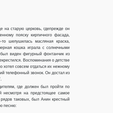
ще
на старую церковь, где
п
режде он
енному пояску кирпичного
фасада,
е-то шелушилась
масляная
краска,
черная кошка и
грала с солнечными
й был виден фигурный фонтанчик из
екрестился
. Воспоминания о детстве
о хотел
совсем отдаться их нежному
хий
телефонный звонок
.
Он достал из
.
дителям, где должен был пройти по
й несмотря на предстоящее самое
 рядов таковых
,
был Анин крестный
ю песню
: