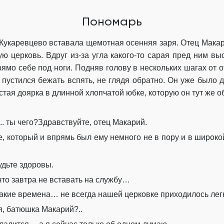
Пономарь
Кукаревцево
вставала
щемотная
осенняя заря.
Отец
Мака
ю церковь. Вдруг из-за уг
ла какого
-то
сарая
пред ним
выс
рямо
себе под ноги. Подняв голову в нескольких шагах от 
 пустился
бежать
вспять
, не глядя обратно
.
Он уж
е
было д
стая
доярка
в длинной хлопчатой юбке, которую он тут же об
..
ты чего?
Здравствуйте, отец
Макарий
.
е, который и впрямь был ему
немного
не в пору
и в широко
удьте здоровы.
что завтра не вставать на службу…
акие в
ремена… не всегда нашей церк
овке
приходилось ле
я, батюшка
Макарий
?..