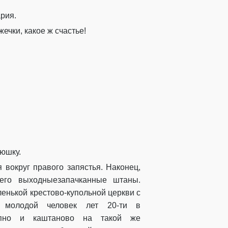
ария
.
жеч
ки
, какое ж счастье!
тюшку.
я
вокруг
правого
запястья
.
Наконец,
его
выходные
запачканные
штаны
.
лень
кой крестово-купольной церкви
с
молодой человек
лет 20-ти
в
упно и каштаново на такой же