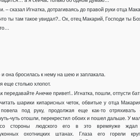
сладит
ся
…
а
я сейчас только об одном думаю…
и. –
сказал
Игнатка
, дотрагиваясь
до правой
руки отца
Мак
что ты там такое увидал?.. Ох,
отец
Макарий
, Господи ты
Бо
 это…
-
и она бросилась к нему на шею и заплакала.
ня еще столько хлопот
.
ак
передавайте Анечке привет!
..
Игнатка
,
пошли, отпусти ба
читать
шарики кипарисных четок
, обвитые у отца
Макари
 повела под руку
, продолжая еще как-то отряхивать 
чуть-чуть отошли
,
перекрестил
обо
их
и пошел дальше. У ма
со стороны людского его
в это время
уже ждал 
уконных
охотницких
штанах.
Глаза
его горели кр