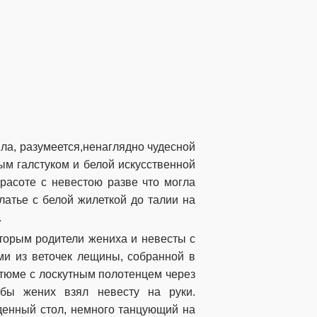
ыла
, разумеется,
ненаглядно чудесной
ым галстуком и белой искусственной
расоте с
невестою
разве что могла
атье с белой жилеткой до талии на
.
оторым
родители жениха и невесты с
ми из веточек
лещины,
собранной в
стюме
с
лоскутным
полотенцем через
обы жених взял невесту на руки.
денный стол, немного танцующий на