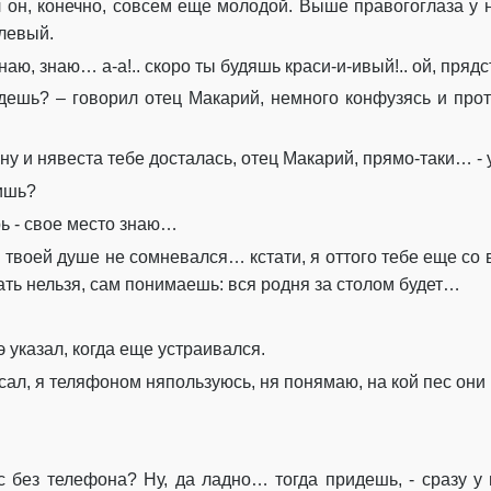
л он
, конечно,
совсем
еще
молодой. Выше правого
глаза
у 
левый
.
знаю, знаю… а-а!..
скоро ты
будяшь
кра
си
-и-
и
вый
!..
ой,
пря
дс
ждешь?
– говорил
отец
Макарий
, немного конфузясь
и про
 ну и
нявеста
те
бе дос
т
алась, отец
Макарий
, прямо-
таки
…
-
дишь?
рь
-
свое место знаю…
в твоей душе не сомневался… кстати
,
я оттого тебе еще
со
ать нельзя, сам понимаешь:
вся
родня за столом будет…
э
указал, когда еще устраивался.
сал
, я
теляфоном
ня
пользуюсь,
ня
понямаю
,
на кой пес они
ас без телефона?
Ну
,
да
ладно…
тогда придешь
,
-
сразу у