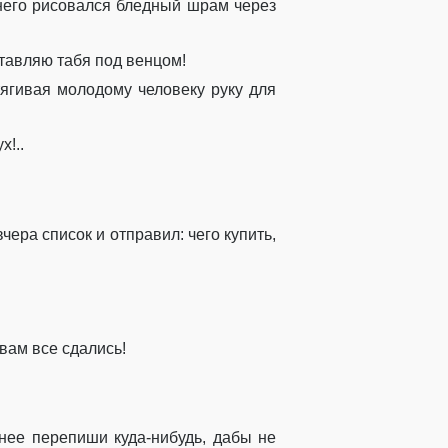
него
рисовался
бледный
шрам через
тавляю
табя
под венцом!
тягивая молодому человеку руку для
ух!
..
вчера список
и
о
тправил:
чего купить
,
вам
все сдались!
 нее перепиши куда-нибудь, дабы не