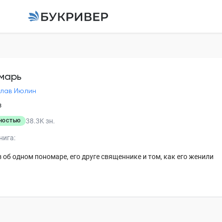
о не так. Мы зафиксировали ошибку и постараемся как можно б
Пономарь
о не так. Мы зафиксировали ошибку и постараемся как можно б
Станислав Июлин
марь
лав Июлин
Пономарь
з
38.3K
зн.
НОСТЬЮ
нига:
 об одном пономаре, его друге священнике и том, как его женили