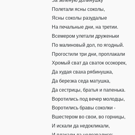
За зеленую
долинушку
Полетали ясны соколы
,
Ясны соколы
разудалые
На печальные дни, на
трети
и
.
Всемером улетали
друженьки
По малиновый дол
,
по ягодный
.
Прогостили три дни, проплакали
Хромый сват да сваток
ос
о
корек
,
Да худая сваха
рябинушка
,
Да
березка седа
матушка
,
Да сестрицы, братья и папенька.
Воротились под вечер молодцы,
Воротились бравы соколки
-
Вшестером во свои, во горницы
,
И искали да
недокликали
,
И плакали
да
недозвалися
: