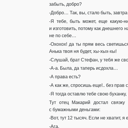
забыть, добро?
-Добро
…
Так
,
вы
,
стало быть
,
завтра
-
Я тебе, быть может, еще
какую-н
и
и
з
готовить
,
потому как
днешнего
н
не по себе…
-
Охохох
!
да ты прям ве
сь
светишьс
Анька твоя
ня
будет,
хы-хых-хы
!
-
Слушай, брат Стефан, у тебя же с
-А-
а
. Была, да
та
перь
исдохла
…
-А права есть?
-А как же, спросишь
еще
!
..
без прав 
-Я тогда оставлю тебе
свою
буханку,
Тут отец
Макарий
достал
связку
с
бумажными
деньгами:
-Вот, тут 12
тысяч. Если не хватит
,
я 
-Ага.