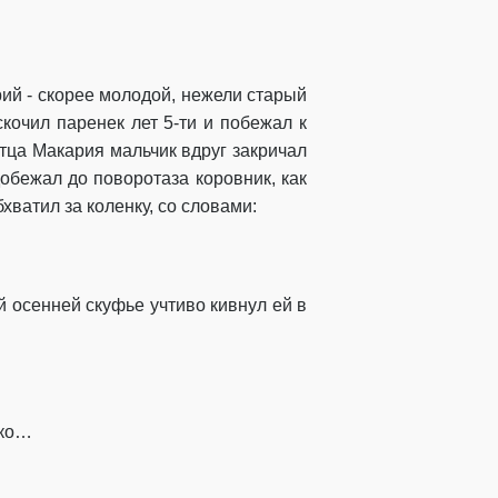
рий
-
скорее молодой,
нежели
старый
кочил паренек
лет 5-ти и побежал к
отца
Макария
мальчик вдруг закричал
обежал до повор
ота
за коровник
, как
хватил за коленку, со словами:
й
осенней
скуфье
учтиво кивнул ей в
гко…