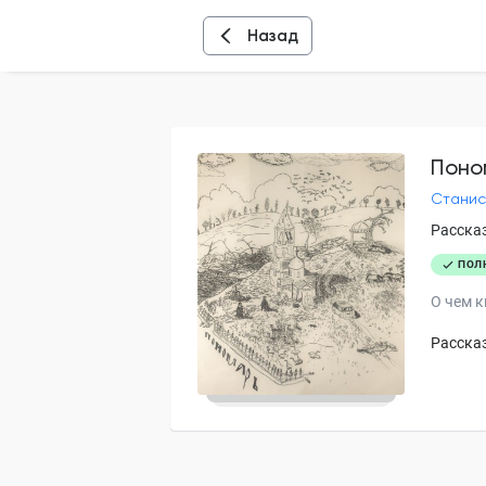
Назад
Что-то пошл
Что-то пошл
Поно
Станис
Расска
ПОЛ
О чем к
Рассказ