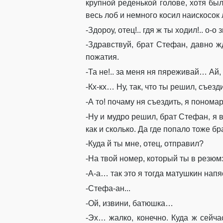
крупной
реденькой
голове, хотя бы
весь
лоб и немного
косил
наискосок
-
Здороу
,
отец!..
гдя
ж ты ходил!.. о-о 
-Здравствуй, брат Стефан, давно 
пожатия.
-Та не!.. за меня
ня
пяре
жи
вай
…
Ай
,
-
Кх-кх
… Ну
,
так, что ты решил, съез
-А то!
почаму
ня
съездить, я понома
-Ну и мудро решил
,
брат
Стефан, я 
как
и сколько. Д
а
где попало то
же бр
-Куда й ты
мне
, отец, отправил?
-На твой номер, который ты в
резюм
-А-а… так это
я тогда
матушкин
напя
-
Стефа
-ан...
-Ой, извини, батюшка…
-
Эх…
жалко, конечно
. Куда ж сейч