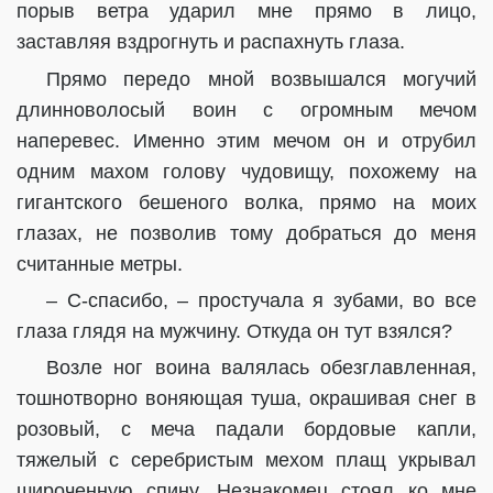
порыв ветра ударил мне прямо в лицо,
заставляя вздрогнуть и распахнуть глаза.
Прямо передо мной возвышался могучий
длинноволосый воин с огромным мечом
наперевес. Именно этим мечом он и отрубил
одним махом голову чудовищу, похожему на
гигантского бешеного волка, прямо на моих
глазах, не позволив тому добраться до меня
считанные метры.
– С-спасибо, – простучала я зубами, во все
глаза глядя на мужчину. Откуда он тут взялся?
Возле ног воина валялась обезглавленная,
тошнотворно воняющая туша, окрашивая снег в
розовый, с меча падали бордовые капли,
тяжелый с серебристым мехом плащ укрывал
широченную спину. Незнакомец стоял ко мне