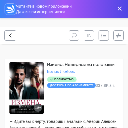
Читайте в новом приложении
Даже если интернет исчез
Измена. Неверная на полставки
Белых Любовь
ПОЛНОСТЬЮ
337.8K
зн.
ДОСТУПНА ПО АБОНЕМЕНТУ
18+
— Идите вы к чёрту, товарищ начальник, Аверин Алексей
Александрович! — цежу, проклиная себя за то, что пошла