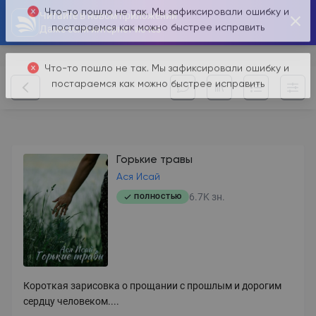
Читайте в новом приложении
Что-то пошло не так. Мы зафиксировали ошибку и
Даже если интернет исчез
постараемся как можно быстрее исправить
Что-то пошло не так. Мы зафиксировали ошибку и
постараемся как можно быстрее исправить
Горькие травы
Ася Исай
6.7K
зн.
ПОЛНОСТЬЮ
Короткая зарисовка о прощании с прошлым и дорогим
сердцу человеком....