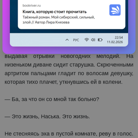
на маленькой ёлочке в углу. Она украшена
большими стеклянными шишками и серебристой
мишурой.
За окном метель устилает землю крупными
хлопьями снега. Радио шипит помехами, иногда
выдавая отрывки новогодних мелодий. На
низеньком диване сидит старушка. Скрюченными
артритом пальцами гладит по волосам девушку,
которая тихо плачет, уткнувшись ей в колени.
— Ба, за что он со мной так больно?
— Это жизнь, Наська. Это жизнь.
Не стесняясь эха в пустой комнате, реву в голос.