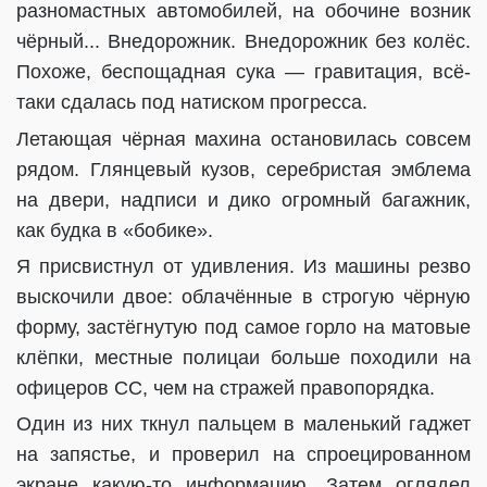
разномастных автомобилей, на обочине возник
чёрный... Внедорожник. Внедорожник без колёс.
Похоже, беспощадная сука — гравитация, всё-
таки сдалась под натиском прогресса.
Летающая чёрная махина остановилась совсем
рядом. Глянцевый кузов, серебристая эмблема
на двери, надписи и дико огромный багажник,
как будка в «бобике».
Я присвистнул от удивления. Из машины резво
выскочили двое: облачённые в строгую чёрную
форму, застёгнутую под самое горло на матовые
клёпки, местные полицаи больше походили на
офицеров СС, чем на стражей правопорядка.
Один из них ткнул пальцем в маленький гаджет
на запястье, и проверил на спроецированном
экране какую-то информацию. Затем оглядел