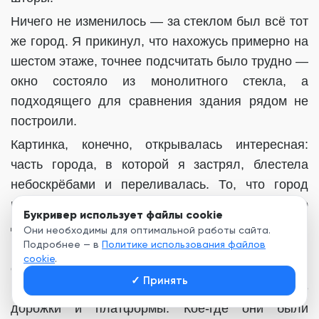
Ничего не изменилось — за стеклом был всё тот
же город. Я прикинул, что нахожусь примерно на
шестом этаже, точнее подсчитать было трудно —
окно состояло из монолитного стекла, а
подходящего для сравнения здания рядом не
построили.
Картинка, конечно, открывалась интересная:
часть города, в которой я застрял, блестела
небоскрёбами и переливалась. То, что город
разделён на этажи не показалось — это
Букривер использует файлы cookie
действительно было так.
Они необходимы для оптимальной работы сайта.
Подробнее — в
Политике использования файлов
На уровни делилась не только дорога,
cookie
.
оплетающая город паутиной, но и мосты,
✓
Принять
надстроенные карнизами к зданиям пешеходные
дорожки и платформы. Кое-где они были