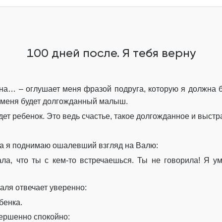
Глава 7
Глава 8
Глава 9
100 дней после. Я тебя верну
Глава 10
Глава 11
а… – оглушает меня фразой подруга, которую я должна б
у меня будет долгожданный малыш.
Глава 12
дет ребенок. Это ведь счастье, такое долгожданное и выст
Глава 13
, а я поднимаю ошалевший взгляд на Валю:
Глава 14
ала, что ты с кем-то встречаешься. Ты не говорила! Я 
Глава 15
Эпилог
Валя отвечает уверенно:
бенка.
ершенно спокойно: