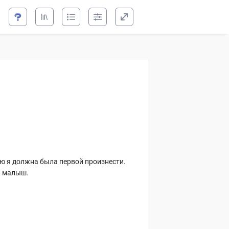
ебя Верну
рну
ую я должна была первой произнести.
й малыш.