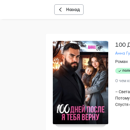
Назад
100 
Анна Г
Роман
ПОЛ
О чем к
– Света
Потому 
Спустя с