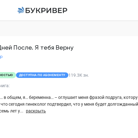
100 Дней После. Я т
Анна Гур
Дней После. Я тебя Верну
ур
100 дней после. Я тебя ве
Глава 1
119.3K
зн.
НОСТЬЮ
ДОСТУПНА ПО АБОНЕМЕНТУ
Глава 2
нига:
Глава 3
… в общем, я… беременна… – оглушает меня фразой подруга, котор
что сегодня гинеколог подтвердил, что у меня будет долгожданны
Глава 4
емь лет у...
раскрыть
Глава 5
Глава 6