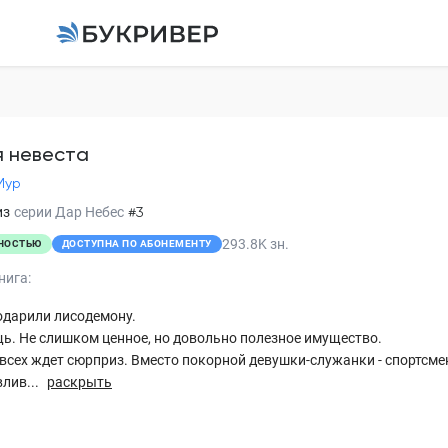
Лисья невеста
Анита Мур
я невеста
Мур
Глава 1
из
серии
Дар Небес
#3
Глава 2
293.8K
зн.
НОСТЬЮ
ДОСТУПНА ПО АБОНЕМЕНТУ
Глава 3
нига:
Глава 4
одарили лисодемону.
ь. Не слишком ценное, но довольно полезное имущество.
Глава 5
всех ждет сюрприз. Вместо покорной девушки-служанки - спортсме
лив...
раскрыть
Глава 6
Глава 7