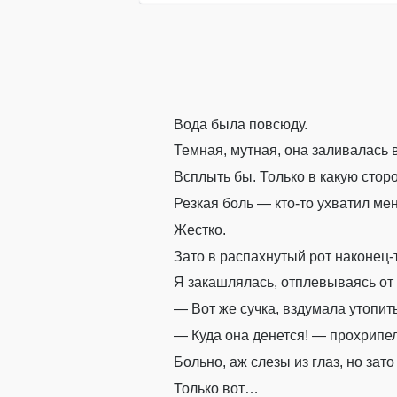
Вода была повсюду.
Темная, мутная, она заливалась в
Всплыть бы. Только в какую стор
Резкая боль — кто-то ухватил мен
Жестко.
Зато в распахнутый рот наконец-
Я закашлялась, отплевываясь от 
— Вот же сучка, вздумала утопит
— Куда она денется! — прохрипел 
Больно, аж слезы из глаз, но зато
Только вот…