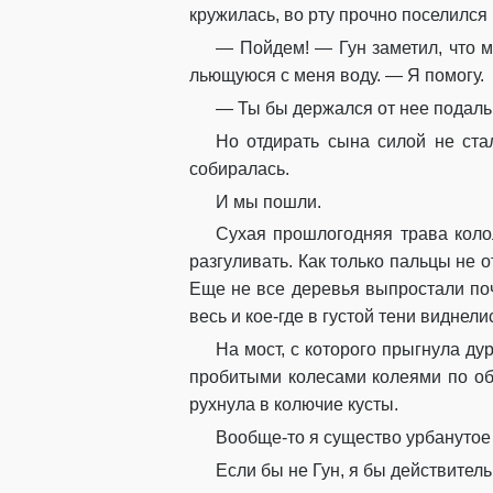
кружилась, во рту прочно поселился 
— Пойдем! — Гун заметил, что 
льющуюся с меня воду. — Я помогу.
— Ты бы держался от нее подаль
Но отдирать сына силой не стал
собиралась.
И мы пошли.
Сухая прошлогодняя трава коло
разгуливать. Как только пальцы не 
Еще не все деревья выпростали почк
весь и кое-где в густой тени видне
На мост, с которого прыгнула ду
пробитыми колесами колеями по обе
рухнула в колючие кусты.
Вообще-то я существо урбанутое 
Если бы не Гун, я бы действител