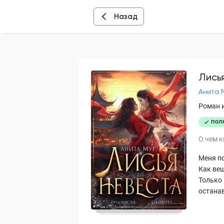
Назад
Лись
Анита 
Роман 
ПОЛ
О чем к
Меня п
Как вещ
Только 
останав