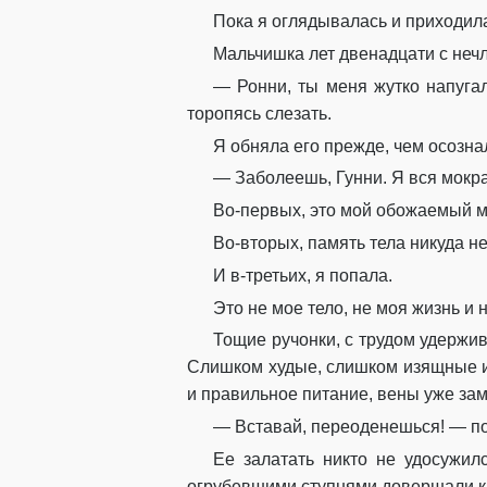
Пока я оглядывалась и приходила
Мальчишка лет двенадцати с неч
— Ронни, ты меня жутко напуга
торопясь слезать.
Я обняла его прежде, чем осозна
— Заболеешь, Гунни. Я вся мокра
Во-первых, это мой обожаемый м
Во-вторых, память тела никуда не
И в-третьих, я попала.
Это не мое тело, не моя жизнь и 
Тощие ручонки, с трудом удержи
Слишком худые, слишком изящные и 
и правильное питание, вены уже заме
— Вставай, переоденешься! — под
Ее залатать никто не удосужил
огрубевшими ступнями довершали к