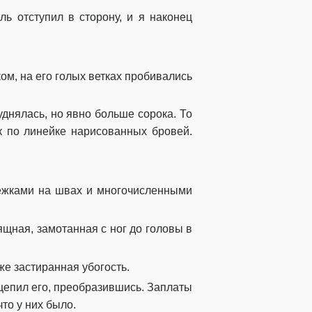
ь отступил в сторону, и я наконец
ом, на его голых ветках пробивались
днялась, но явно больше сорока. То
ак по линейке нарисованных бровей.
тежками на швах и многочисленными
щная, замотанная с ног до головы в
же застиранная убогость.
ацепил его, преобразившись. Заплаты
то у них было.