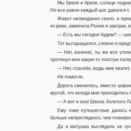
Мы брели и брели, солнце подни
Но все равно каждый шаг давался с 
Живот неожиданно свело, и приш
из реки, заменила Ронни и завтрак, и
— Есть мы сегодня будем? — шеп
Тот вытаращился, словно я пред
— Нет, конечно, ты же все утоп
протянул мне какую-то толстую палку
— Нет, спасибо, воды мне хватит,
Не помогло.
Дорога сменилась, вместо широко
крутой, что иногда мне приходилось 
— А вот и она! Школа Золотого Л
Ему тоже путешествие далось н
больше неприглядного, чем планиро
Да и матушка выглядела не луч