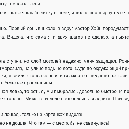
вкус пепла и тлена.
меня шатает как былинку в поле, и поспешно нырнул мне 
ше. Первый день в школе, а вдруг мастер Хайн передумает
а. Видела, что сама я и двух шагов не сделаю, а пыхте
ла ступни, но слой мозолей надежно меня защищал. Ронн
отморозила, на улице ведь не лето! Судя по окружающей пр
и, и земля стояла черная и влажная от недавно растаявше
лись белесые проплешины.
рная девка, то есть я, мы выбрались довольно быстро. И 
 стороны. Мимо то и дело проносились всадники. При ви
и лошадь только на картинках видела!
ьно не дошла. Что там — с места бы не сдвинулась!