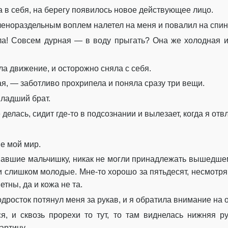
 в себя, на берегу появилось новое действующее лицо.
ленораздельным воплем налетел на меня и повалил на спин
ла! Совсем дурная — в воду прыгать? Она же холодная и 
ла движение, и осторожно сняла с себя.
я, — заботливо прохрипела и поняла сразу три вещи.
ладший брат.
 делась, сидит где-то в подсознании и вылезает, когда я от
не мой мир.
вавшие мальчишку, никак не могли принадлежать вышедше
слишком молодые. Мне-то хорошо за пятьдесят, несмотря
тны, да и кожа не та.
росток потянул меня за рукав, и я обратила внимание на 
ся, и сквозь прорехи то тут, то там виднелась нижняя 
артину.