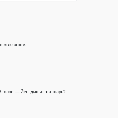
е жгло огнем.
 голос. — Йен, дышит эта тварь?