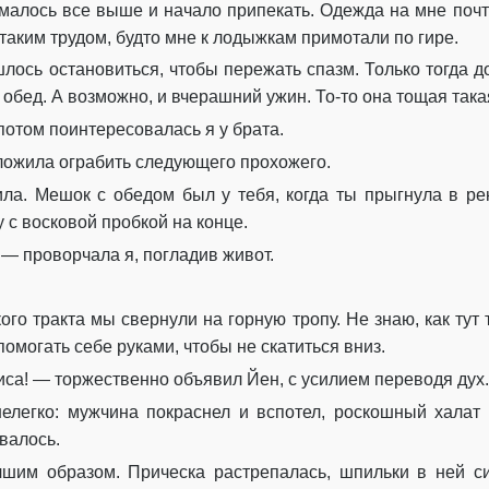
малось все выше и начало припекать. Одежда на мне почти
таким трудом, будто мне к лодыжкам примотали по гире.
лось остановиться, чтобы пережать спазм. Только тогда д
 обед. А возможно, и вчерашний ужин. То-то она тощая такая
отом поинтересовалась я у брата.
ложила ограбить следующего прохожего.
ила. Мешок с обедом был у тебя, когда ты прыгнула в ре
 с восковой пробкой на конце.
 — проворчала я, погладив живот.
го тракта мы свернули на горную тропу. Не знаю, как тут
помогать себе руками, чтобы не скатиться вниз.
иса! — торжественно объявил Йен, с усилием переводя дух.
елегко: мужчина покраснел и вспотел, роскошный халат
валось.
шим образом. Прическа растрепалась, шпильки в ней си