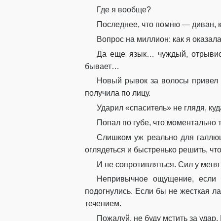
Где я вообще?
Последнее, что помню — диван, к
Вопрос на миллион: как я оказала
Да еще язык… чуждый, отрывист
бывает…
Новый рывок за волосы привел м
получила по лицу.
Ударил «спаситель» не глядя, куд
Попал по губе, что моментально 
Слишком уж реально для галлюц
оглядеться и быстренько решить, что
И не сопротивляться. Сил у меня
Непривычное ощущение, если ч
подогнулись. Если бы не жесткая л
течением.
Пожалуй, не буду мстить за удар.