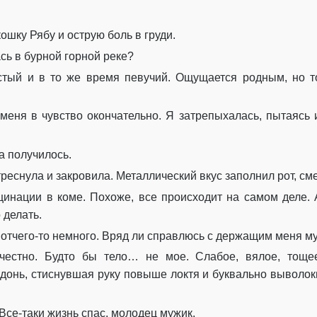
Глава 19
ошку Рябу и острую боль в груди.
Глава 20
сь в бурной горной реке?
Глава 21
ый и в то же время певучий. Ощущается родным, но точ
Глава 22
еня в чувство окончательно. Я затрепыхалась, пытаясь из
Глава 23
Глава 24
а получилось.
треснула и закровила. Металлический вкус заполнил рот, с
Глава 25
инации в коме. Похоже, все происходит на самом деле. А
Глава 26
 делать.
Глава 27
 отчего-то немного. Вряд ли справлюсь с держащим меня м
естно. Будто бы тело… не мое. Слабое, вялое, тощее
Глава 28
адонь, стиснувшая руку повыше локтя и буквально выволок
Глава 29
 Все-таки жизнь спас, молодец мужик.