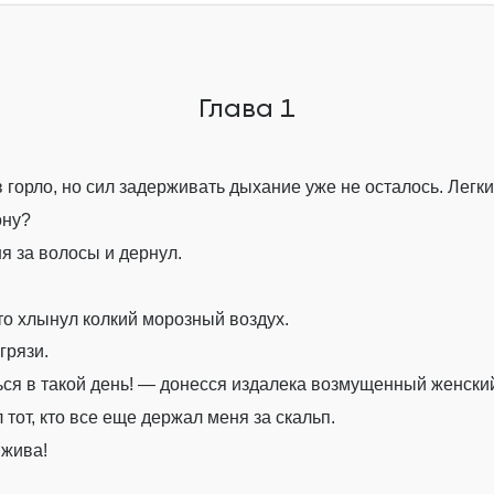
Глава 8
Глава 9
Глава 1
Глава 10
Глава 11
 горло, но сил задерживать дыхание уже не осталось. Легки
Глава 12
ону?
Глава 13
я за волосы и дернул.
Глава 14
то хлынул колкий морозный воздух.
Глава 15
грязи.
Глава 16
ься в такой день! — донесся издалека возмущенный женский
Глава 17
тот, кто все еще держал меня за скальп.
 жива!
Глава 18