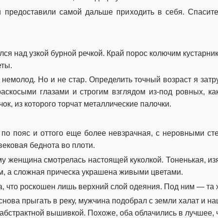
Глава 30
 предоставили самой дальше приходить в себя. Спасител
Эпилог
ся над узкой бурной речкой. Край порос колючим кустарник
еты.
немолод. Но и не стар. Определить точный возраст я затру
 раскосыми глазами и строгим взглядом из-под ровных, к
ок, из которого торчат металлические палочки.
 по пояс и оттого еще более невзрачная, с неровными с
вековая беднота во плоти.
 женщина смотрелась настоящей куколкой. Тоненькая, изя
м, а сложная прическа украшена живыми цветами.
, что роскошен лишь верхний слой одеяния. Под ним — та 
снова прыгать в реку, мужчина подобрал с земли халат и н
абстрактной вышивкой. Похоже, оба облачились в лучшее, ч