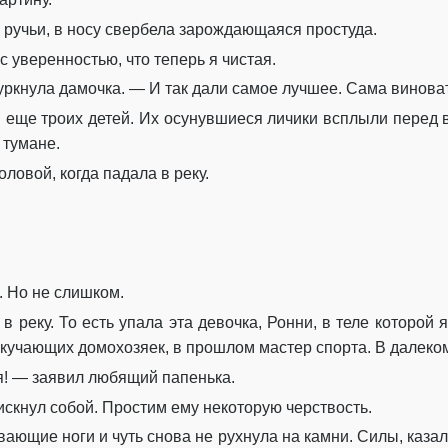
и ручьи, в носу свербела зарождающаяся простуда.
 с уверенностью, что теперь я чистая.
уркнула дамочка. — И так дали самое лучшее. Сама виноват
 и еще троих детей. Их осунувшиеся личики всплыли перед 
 тумане.
оловой, когда падала в реку.
. Но не слишком.
в реку. То есть упала эта девочка, Ронни, в теле которой 
скучающих домохозяек, в прошлом мастер спорта. В далек
я! — заявил любящий папенька.
рискнул собой. Простим ему некоторую черствость.
ающие ноги и чуть снова не рухнула на камни. Силы, казал