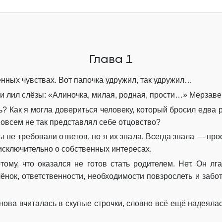
Глава 8
Глава 9
Глава 1
Глава 10
Глава 11
нных чувствах. Вот папочка удружил, так удружил…
я и лил слёзы: «Алиночка, милая, родная, прости…» Мерзаве
Глава 12
ь? Как я могла довериться человеку, который бросил едва 
Глава 13
совсем не так представлял себе отцовство?
 не требовали ответов, но я их знала. Всегда знала — прос
Глава 14
сключительно о собственных интересах.
Глава 15
ому, что оказался не готов стать родителем. Нет. Он лга
ёнок, ответственности, необходимости повзрослеть и забот
Глава 16
Глава 17
нова вчиталась в скупые строчки, словно всё ещё надеялась
Глава 18