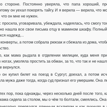
о стороне. Постоянно уверяла, что папа хороший, пр
Глава 19
ому он уехал покорять тайгу. И я верила — верила, что мо
 что он мне не нужен.
Глава 20
: просила, уговаривала, убеждала, надеялась, что смогу то
Глава 21
йно нашла все свои письма отцу в мамином шкафу. Полный
ихся надежд…
Глава 22
 конверты, а потом собрала рюкзак и сбежала из дома, чтоб
Глава 23
ство.
 как мама рыдала в отделении милиции, куда меня прив
Глава 24
в ногах, умоляла простить за обман, за то, что так и не наш
Глава 25
е вернулся.
 он купил билет на поезд в Сургут, доехал, а потом ис
Глава 26
а мужа даже тогда, когда суд признал его умершим. Она лю
Глава 27
 тех пор, пока однажды, через несколько дней после того, 
Глава 28
 мама сидела за столом, мы о чём то болтали, смеялись. Он
Глава 29
 внезапно прервался длинным всхлипом и как рухнуло в 