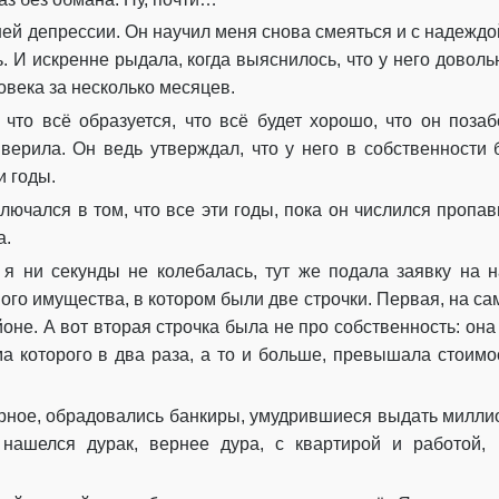
Глава 59
ей депрессии. Он научил меня снова смеяться и с надеждой
Глава 60
ь. И искренне рыдала, когда выяснилось, что у него довол
овека за несколько месяцев.
Глава 61
 что всё образуется, что всё будет хорошо, что он поза
Глава 62
 верила. Он ведь утверждал, что у него в собственности
и годы.
Глава 63
лючался в том, что все эти годы, пока он числился пропа
Глава 64
а.
 я ни секунды не колебалась, тут же подала заявку на 
Глава 65
ого имущества, в котором были две строчки. Первая, на са
Эпилог
не. А вот вторая строчка была не про собственность: она
ма которого в два раза, а то и больше, превышала стоимо
ерное, обрадовались банкиры, умудрившиеся выдать милли
 нашелся дурак, вернее дура, с квартирой и работой,