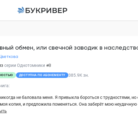
Неравный обмен, ил
в наследство
Алёна Цветкова
вный обмен, или свечной заводик в наследств
Цветкова
Глава 1
из
серии
Однотомники
#8
385.9K
зн.
НОСТЬЮ
ДОСТУПНА ПО АБОНЕМЕНТУ
Глава 2
нига:
Глава 3
икогда не баловала меня. Я привыкла бороться с трудностями, н
Глава 4
моя копия, и предложила поменяться. Она заберёт мою неудачную су
ыть
Глава 5
Глава 6
Глава 7