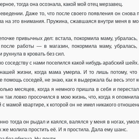
ерное, тогда она осознала, какой мой отец мерзавец.
Глава 43
еведении. Даже то, что после своего появления он снова п
Глава 44
ила на это внимания. Пружина, сжавшаяся внутри меня в мо
Глава 45
цепочке привычных дел: встала, покормила маму, убралась,
Глава 47
 после работы — в магазин, покормила маму, убралась, 
 рухнула в кровать без сил.
Глава 48
по соседству с нами поселился какой нибудь арабский шейх.
Глава 51
нашей жизни, когда мама умерла. И то лишь потому, что
Глава 52
е помощь соседей, не знаю, как я выдержала бы весь этот 
колько месяцев, когда я немного пришла в себя и перестал
Глава 54
он так ловко просочился в мою жизнь, что, когда я опомнила
Глава 55
 с мамой квартире, к которой он не имел никакого отношен
Глава 56
нно тогда он рыдал и каялся, валялся у меня в ногах, умол
Глава 58
к же молила простить её. И я простила. Дала ему шанс.
аз без обмана. Ну, почти…