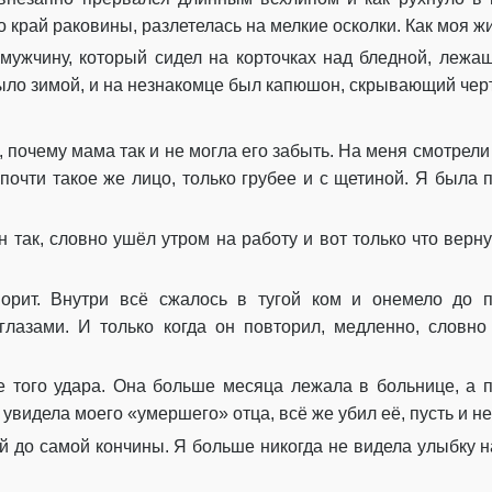
о край раковины, разлетелась на мелкие осколки. Как моя жи
Глава 30
 мужчину, который сидел на корточках над бледной, лежа
Глава 32
было зимой, и на незнакомце был капюшон, скрывающий черты
Глава 33
 почему мама так и не могла его забыть. На меня смотрели т
Глава 34
 почти такое же лицо, только грубее и с щетиной. Я была 
Глава 35
н так, словно ушёл утром на работу и вот только что вер
Глава 36
Глава 37
орит. Внутри всё сжалось в тугой ком и онемело до по
глазами. И только когда он повторил, медленно, словн
Глава 39
Глава 40
 того удара. Она больше месяца лежала в больнице, а п
 увидела моего «умершего» отца, всё же убил её, пусть и не
Глава 41
й до самой кончины. Я больше никогда не видела улыбку н
Глава 42