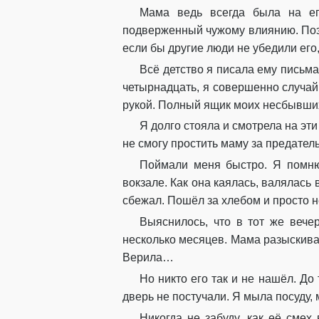
Мама ведь всегда была на ег
подверженный чужому влиянию. Поэт
если бы другие люди не убедили его,
Всё детство я писала ему письма
четырнадцать, я совершенно случа
рукой. Полный ящик моих несбывш
Я долго стояла и смотрела на эти
не смогу простить маму за предатель
Поймали меня быстро. Я помню,
вокзале. Как она каялась, валялась 
сбежал. Пошёл за хлебом и просто н
Выяснилось, что в тот же вечер
несколько месяцев. Мама разыскивал
Верила…
Но никто его так и не нашёл. До
дверь не постучали. Я мыла посуду,
Никогда не забуду, как её смех