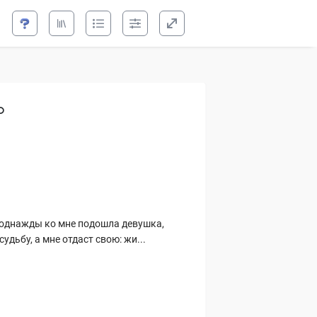
и свечной заводик
о
о однажды ко мне подошла девушка,
дьбу, а мне отдаст свою: жи...