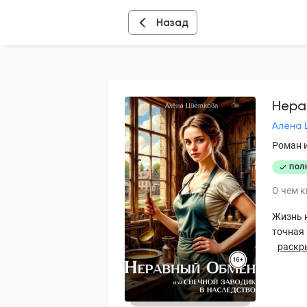
Назад
Нера
Алёна 
Роман 
ПОЛ
О чем к
Жизнь н
точная 
раскр