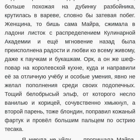
больше похожая на дубинку разбойника,
крутилась в вареве, словно бы затевая побег.
Женщина, то бишь сама Майра, сжимала в
ладони листок с распределением Кулинарной
Академии и ещё мгновение назад была
преисполнена радости и любви ко всему живому,
даже к паучкам и букашкам. Орк, а он же шеф-
повар на королевской кухне, куда и направили
её за отличную учёбу и особые умения, явно не
желал пополнения среди своих подопечных.
Тощий белобрысый эльф, от которого несло
ванилью и корицей, сочувственно хмыкнул, а
второй парень, тоже блондин, поправил кожаный
фартук и провёл большим пальцем по острию
тесака.
— Я никуда не уйду, — пропищала Майра,