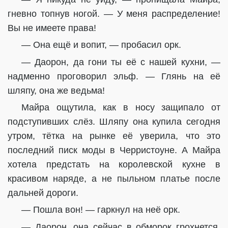
гневно топнув ногой. — У меня распределение!
Вы не имеете права!
— Она ещё и вопит, — пробасил орк.
— Даорон, да гони ты её с нашей кухни, —
надменно проговорил эльф. — Глянь на её
шляпу, она же ведьма!
Майра ощутила, как в носу защипало от
подступивших слёз. Шляпу она купила сегодня
утром, тётка на рынке её уверила, что это
последний писк моды в Черристоуне. А Майра
хотела предстать на королевской кухне в
красивом наряде, а не пыльном платье после
дальней дороги.
— Пошла вон! — гаркнул на неё орк.
— Даорон, она сейчас в обморок грохнется,