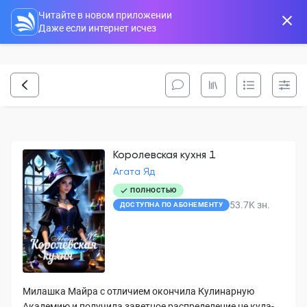
Читайте в новом приложении
Даже если интернет исчез
Королевская кухня 1
Агата Яд
ПОЛНОСТЬЮ
53.7K
зн.
ДОСТУПНА ПО АБОНЕМЕНТУ
Милашка Майра с отличием окончила Кулинарную
Академию и получила заветное распределение не куда-