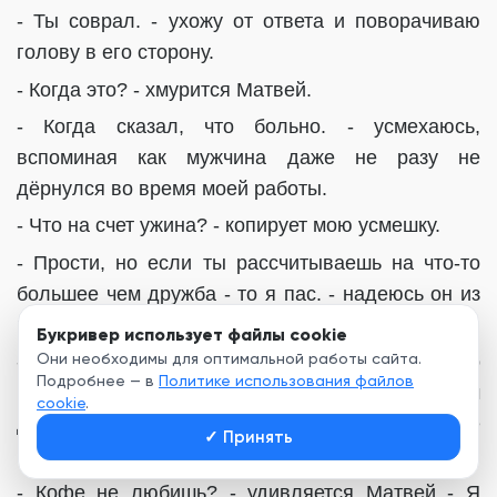
- Ты соврал. - ухожу от ответа и поворачиваю
голову в его сторону.
- Когда это? - хмурится Матвей.
- Когда сказал, что больно. - усмехаюсь,
вспоминая как мужчина даже не разу не
дёрнулся во время моей работы.
- Что на счет ужина? - копирует мою усмешку.
- Прости, но если ты рассчитываешь на что-то
большее чем дружба - то я пас. - надеюсь он из
понятливых и не станет гнуть свою линию.
Букривер использует файлы cookie
Они необходимы для оптимальной работы сайта.
- Ты просто не в её вкусе. - в комнату буквально
Подробнее — в
Политике использования файлов
врывается сестра с двумя с кофе для меня, чаем
cookie
.
для Матвея бутылкой воды - Пей своё жуткое
✓
Принять
пойло и продолжайте работать.
- Кофе не любишь? - удивляется Матвей - Я