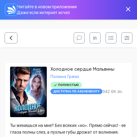
Читайте в новом приложении
Даже если интернет исчез
Холодное сердце Мальвины
Полина Грёза
ПОЛНОСТЬЮ
342.6K
зн.
ДОСТУПНА ПО АБОНЕМЕНТУ
18+
Ты женишься на мне? Без всяких «но». Прямо сейчас! - ее
глаза полны слез, а пухлые губы дрожат от волнения.