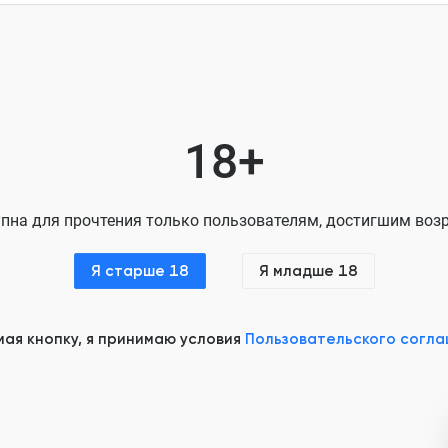
Глава 8
Глава 9
Глава 10
Глава 11
18+
Глава 12
Глава 13
пна для прочтения только пользователям, достигшим возр
Глава 14
Я старше 18
Я младше 18
Глава 15
Глава 16
ая кнопку, я принимаю условия
Пользовательского согл
Глава 17
Глава 18