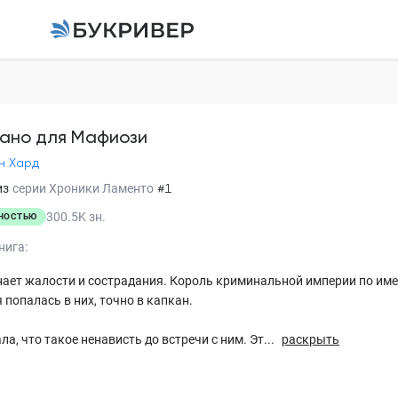
Сопрано для Мафио
Кристен Хард
ано для Мафиози
н Хард
Глава 1
из
серии
Хроники Ламенто
#1
Глава 2
300.5K
зн.
НОСТЬЮ
Глава 3
нига:
Глава 4
нает жалости и сострадания. Король криминальной империи по им
 я попалась в них, точно в капкан.
Глава 5
ала, что такое ненависть до встречи с ним. Эт...
раскрыть
Глава 6
Глава 7