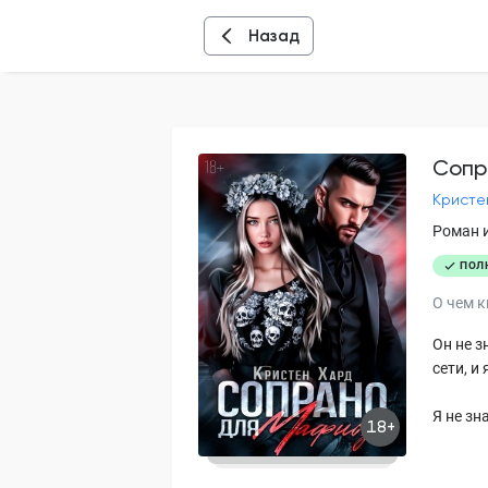
Назад
Сопр
Кристе
Роман 
ПОЛ
О чем к
Он не з
сети, и
Я не зн
18+