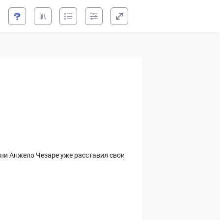
зи
ени Анжело Чезаре уже расставил свои